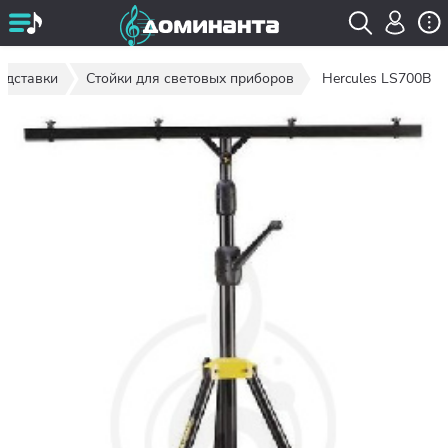
подставки
Стойки для световых приборов
Hercules LS700B