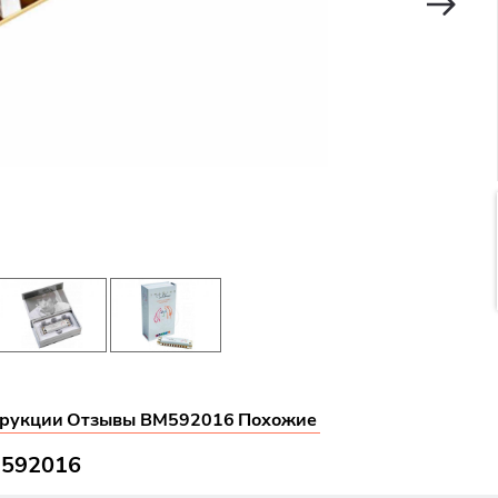
рукции
Отзывы BM592016
Похожие
M592016