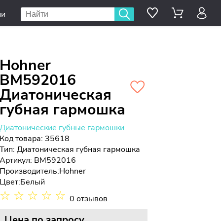
ии
Hohner
BM592016
Диатоническая
губная гармошка
Диатонические губные гармошки
Код товара: 35618
Тип:
Диатоническая губная гармошка
Артикул: BM592016
Производитель:
Hohner
Цвет:
Белый
☆
☆
☆
☆
☆
0 отзывов
Цена
по запросу