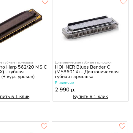
е губные гармошки
Диатонические губные гармошки
o Harp 562/20 MS C
HOHNER Blues Bender C
) - губная
(M58601X) - Диатоническая
(+ курс уроков)
губная гармошка
В наличии
2 990 р.
пить в 1 клик
Купить в 1 клик