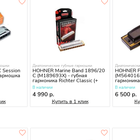
мошки
Диатонические губные гармошки
Диатонически
 Session
HOHNER Marine Band 1896/20
HOHNER Pr
 гармошка
C (M189693X) - губная
(M564016X
гармоника Richter Classic (+
гармоника 
курс уроков)
В наличии
В наличии
4 990 р.
6 500 р.
лик
Купить в 1 клик
Ку