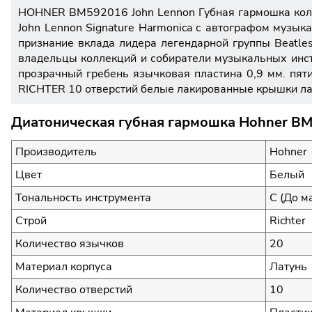
HOHNER BM592016 John Lennon Губная гармошка колл
John Lennon Signature Harmonica с автографом музы
признание вклада лидера легендарной группы Beatle
владельцы коллекций и собиратели музыкальных инст
прозрачный гребень язычковая пластина 0,9 мм. пят
RICHTER 10 отверстий белые лакированные крышки ла
Диатоническая губная гармошка Hohner BM
Производитель
Hohner
Цвет
Белый
Тональность инструмента
C (До м
Строй
Richter
Количество язычков
20
Материал корпуса
Латунь
Количество отверстий
10