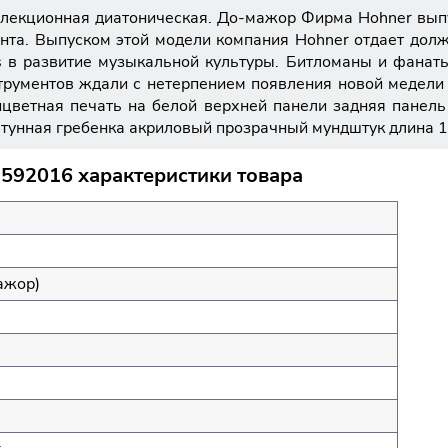
екционная диатоническая. До-мажор Фирма Hohner выпу
канта. Выпуском этой модели компания Hohner отдает дол
s в развитие музыкальной культуры. Битломаны и фанат
рументов ждали с нетерпением появления новой медели 
ицветная печать на белой верхней панели задняя панель
тунная гребенка акриловый прозрачный мундштук длина 
592016 характеристики товара
ажор)