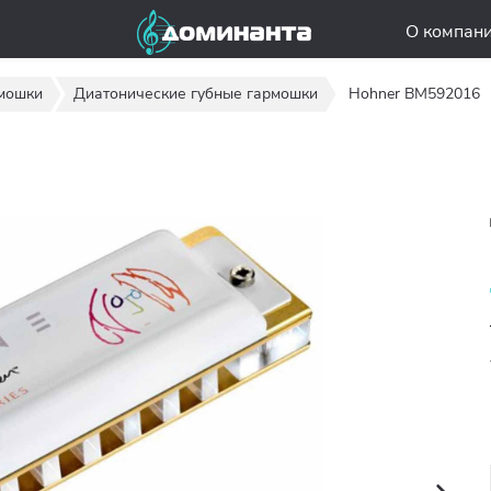
О компан
мошки
Диатонические губные гармошки
Hohner BM592016