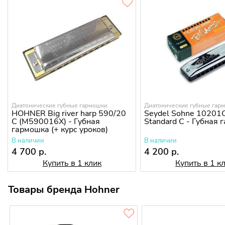
Диатонические губные гармошки
Диатонические губные гар
HOHNER Big river harp 590/20
Seydel Sohne 10201C
C (M590016X) - Губная
Standard C - Губная
гармошка (+ курс уроков)
В наличии
В наличии
4 700 р.
4 200 р.
Купить в 1 клик
Купить в 1 к
Товары бренда Hohner