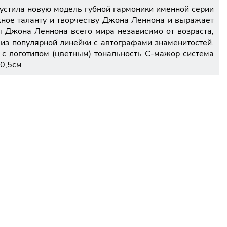
стила новую модель губной гармоники именной серии
жное таланту и творчеству Джона Леннона и выражает
ы Джона Леннона всего мира независимо от возраста,
из популярной линейки с автографами знаменитостей.
 с логотипом (цветным) тональность C-мажор система
10,5см