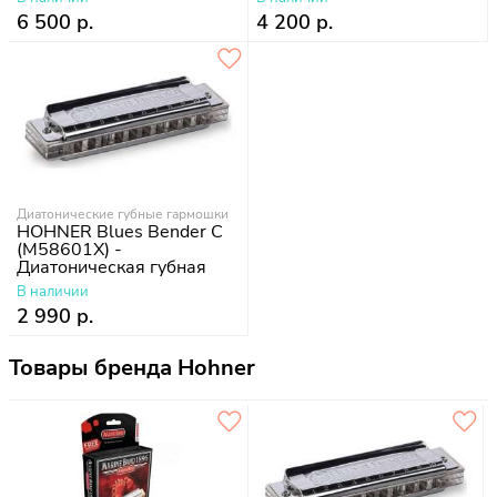
6 500 р.
4 200 р.
Диатонические губные гармошки
HOHNER Blues Bender C
(M58601X) -
Диатоническая губная
гармошка
В наличии
2 990 р.
Товары бренда Hohner