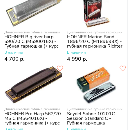
Диатонические губные гармошки
Диатонические губные гармошки
HOHNER Big river harp
HOHNER Marine Band
590/20 C (M590016X) -
1896/20 C (M189693X) -
Губная гармошка (+ курс
губная гармоника Richter
уроков)
Classic (+ курс уроков)
В наличии
В наличии
4 700 р.
4 990 р.
Диатонические губные гармошки
Диатонические губные гармошки
HOHNER Pro Harp 562/20
Seydel Sohne 10201C
MS C (M564016X) -
Session Standard C -
губная гармоника (+ курс
Губная гармошка
уроков)
В наличии
В наличии