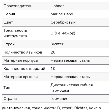
Производитель
Hohner
Серия
Marine Band
Цвет
Серебристый
Тональность
D (Ре мажор)
инструмента
Строй
Richter
Количество язычков
20
Материал корпуса
Нержавеющая сталь
Количество отверстий
10
Материал крышки
Нержавеющая сталь
Диатоническая губная
Тип
гармошка
Страна
Германия
диатоническая, тональность: D, строй: Richter, кейс в