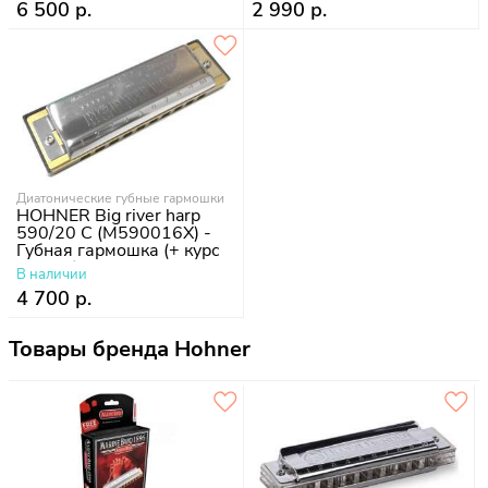
6 500 р.
2 990 р.
Диатонические губные гармошки
HOHNER Big river harp
590/20 C (M590016X) -
Губная гармошка (+ курс
уроков)
В наличии
4 700 р.
Товары бренда Hohner