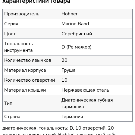
характеристики товара
Производитель
Hohner
Серия
Marine Band
Цвет
Серебристый
Тональность
D (Ре мажор)
инструмента
Количество язычков
20
Материал корпуса
Груша
Количество отверстий
10
Материал крышки
Нержавеющая сталь
Диатоническая губная
Тип
гармошка
Страна
Германия
диатоническая, тональность: D, 10 отверстий, 20
медных язычков, строй: Richter, текстильный кейс