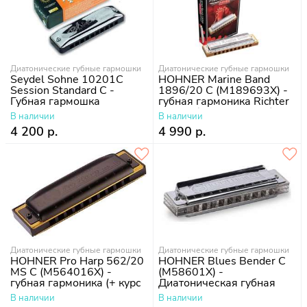
Диатонические губные гармошки
Диатонические губные гармошки
Seydel Sohne 10201C
HOHNER Marine Band
Session Standard C -
1896/20 C (M189693X) -
Губная гармошка
губная гармоника Richter
Classic (+ курс уроков)
В наличии
В наличии
4 200 р.
4 990 р.
Диатонические губные гармошки
Диатонические губные гармошки
HOHNER Pro Harp 562/20
HOHNER Blues Bender C
MS C (M564016X) -
(M58601X) -
губная гармоника (+ курс
Диатоническая губная
уроков)
гармошка
В наличии
В наличии