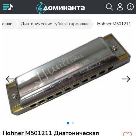
рмошки
Диатонические губные гармошки
Hohner M501211
Hohner M501211 Диатоническая