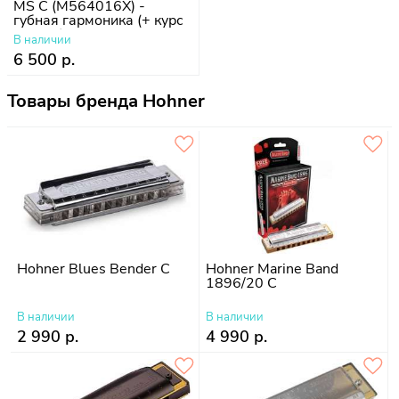
MS C (M564016X) -
губная гармоника (+ курс
уроков)
В наличии
6 500 р.
Товары бренда Hohner
Hohner Blues Bender C
Hohner Marine Band
1896/20 C
В наличии
В наличии
2 990 р.
4 990 р.