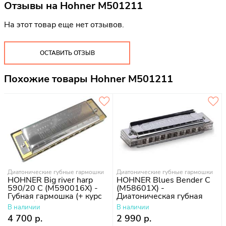
Отзывы на
Hohner M501211
На этот товар еще нет отзывов.
ОСТАВИТЬ ОТЗЫВ
Похожие товары Hohner M501211
Диатонические губные гармошки
Диатонические губные гармошки
HOHNER Big river harp
HOHNER Blues Bender C
590/20 C (M590016X) -
(M58601X) -
Губная гармошка (+ курс
Диатоническая губная
уроков)
гармошка
В наличии
В наличии
4 700 р.
2 990 р.