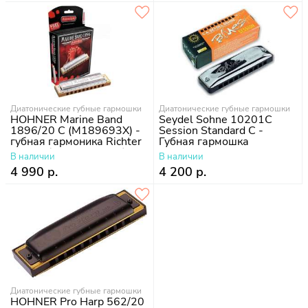
Диатонические губные гармошки
Диатонические губные гармошки
HOHNER Marine Band
Seydel Sohne 10201C
1896/20 C (M189693X) -
Session Standard C -
губная гармоника Richter
Губная гармошка
Classic (+ курс уроков)
В наличии
В наличии
4 990 р.
4 200 р.
Диатонические губные гармошки
HOHNER Pro Harp 562/20