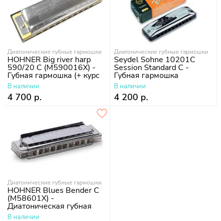
Диатонические губные гармошки
Диатонические губные гармошки
HOHNER Big river harp
Seydel Sohne 10201C
590/20 C (M590016X) -
Session Standard C -
Губная гармошка (+ курс
Губная гармошка
уроков)
В наличии
В наличии
4 700 р.
4 200 р.
Диатонические губные гармошки
HOHNER Blues Bender C
(M58601X) -
Диатоническая губная
гармошка
В наличии