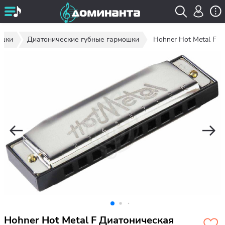
ошки
Диатонические губные гармошки
Hohner Hot Metal F
Hohner Hot Metal F Диатоническая