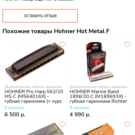
ОСТАВИТЬ ОТЗЫВ
Похожие товары Hohner Hot Metal F
Диатонические губные гармошки
Диатонические губные гармошки
HOHNER Pro Harp 562/20
HOHNER Marine Band
MS C (M564016X) -
1896/20 C (M189693X) -
губная гармоника (+ курс
губная гармоника Richter
уроков)
Classic (+ курс уроков)
В наличии
В наличии
6 500 р.
4 990 р.