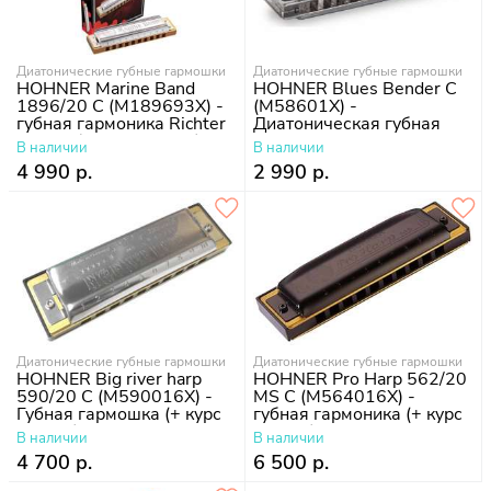
Диатонические губные гармошки
Диатонические губные гармошки
HOHNER Marine Band
HOHNER Blues Bender C
1896/20 C (M189693X) -
(M58601X) -
губная гармоника Richter
Диатоническая губная
Classic (+ курс уроков)
гармошка
В наличии
В наличии
4 990 р.
2 990 р.
Диатонические губные гармошки
Диатонические губные гармошки
HOHNER Big river harp
HOHNER Pro Harp 562/20
590/20 C (M590016X) -
MS C (M564016X) -
Губная гармошка (+ курс
губная гармоника (+ курс
уроков)
уроков)
В наличии
В наличии
4 700 р.
6 500 р.