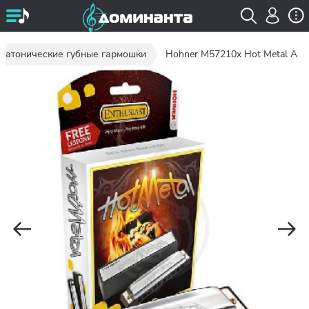
иатонические губные гармошки
Hohner M57210x Hot Metal A