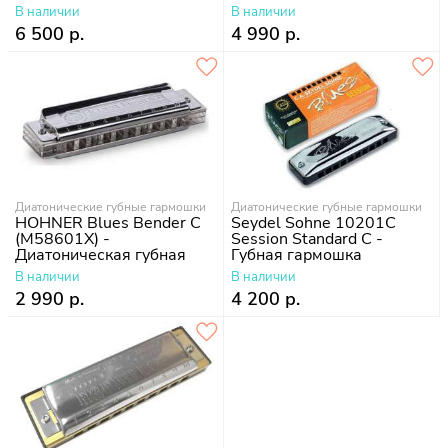
уроков)
Classic (+ курс уроков)
В наличии
В наличии
6 500 р.
4 990 р.
Диатонические губные гармошки
Диатонические губные гармошки
HOHNER Blues Bender C
Seydel Sohne 10201C
(M58601X) -
Session Standard C -
Диатоническая губная
Губная гармошка
гармошка
В наличии
В наличии
2 990 р.
4 200 р.