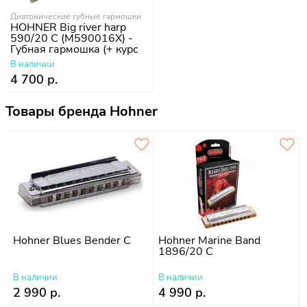
Диатонические губные гармошки
HOHNER Big river harp
590/20 C (M590016X) -
Губная гармошка (+ курс
уроков)
В наличии
4 700 р.
Товары бренда Hohner
Hohner Blues Bender C
Hohner Marine Band
1896/20 C
В наличии
В наличии
2 990 р.
4 990 р.