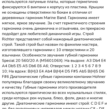
используются латунные платы, которые герметично
фиксируются 6 винтами к корпусу из пластика. Крышки
не оснащены отверстиями по бокам в отличии от
деревянных гармоник Marine Band. Гармоника имеет
мягкое, яркое звучание. За счет герметичного строения
гармоника очень динамична и отзывчива, он прекрасно
подойдет для любителей динамичной игры. Строй
Richter представляет собой мажорный диатонический
строй. Такой строй был назван по фамилии мастера,
изготовлявшего гармоники с 10 отверстиями и 20
язычками. Особенности звучания губной гармоники
Special 20 560/20 A (M560106X): На выдохе: A3 Db4 E4
A4 Db5 E5 A5 Db6 E6 A6; Отверстия: 1 2 3 4 5 6 7 8 9
10; На вдохе: B(H)3 E4 Ab4 B(H)4 D5 F#5 Ab5 B(H)5 D6
F#6 Диатонические губные гармоники компании Hohner
популярны благодаря своему великолепному звучанию
и качеству. Губные гармоники этого производителя
используются практически во всех музыкальных стилях,
среди которых рок-музыка, блюз, фолк, джаз и многие
другие. Диатонические гармоники имеют строй: С D E F и
др. без полутоновых интервалов между нотами С# - D#