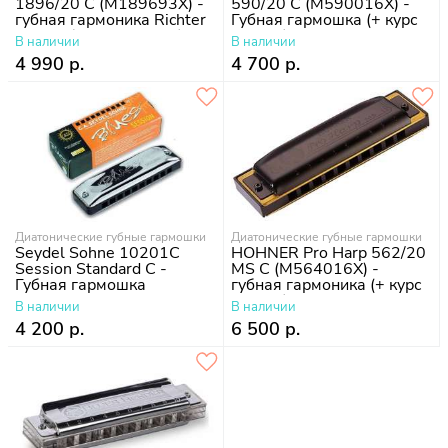
1896/20 C (M189693X) -
590/20 C (M590016X) -
губная гармоника Richter
Губная гармошка (+ курс
Classic (+ курс уроков)
уроков)
В наличии
В наличии
4 990 р.
4 700 р.
Диатонические губные гармошки
Диатонические губные гармошки
Seydel Sohne 10201C
HOHNER Pro Harp 562/20
Session Standard C -
MS C (M564016X) -
Губная гармошка
губная гармоника (+ курс
уроков)
В наличии
В наличии
4 200 р.
6 500 р.