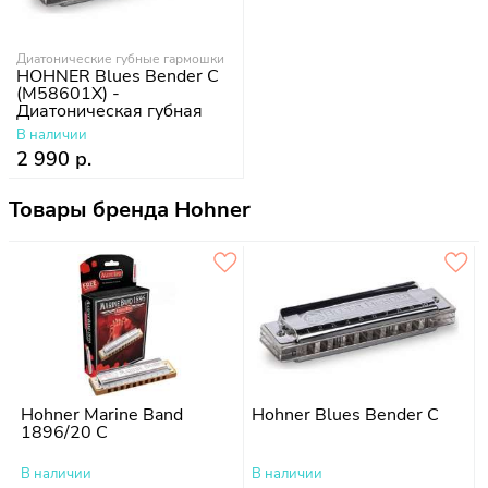
Диатонические губные гармошки
HOHNER Blues Bender C
(M58601X) -
Диатоническая губная
гармошка
В наличии
2 990 р.
Товары бренда Hohner
Hohner Marine Band
Hohner Blues Bender C
1896/20 C
В наличии
В наличии