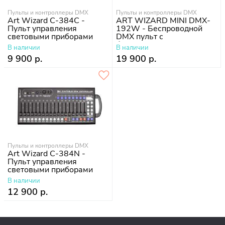
Пульты и контроллеры DMX
Пульты и контроллеры DMX
Art Wizard C-384C -
ART WIZARD MINI DMX-
Пульт управления
192W - Беспроводной
световыми приборами
DMX пульт с
беспроводным
В наличии
В наличии
передатчиком DMX-
9 900 р.
19 900 р.
сигнала 2,4 гГц
Пульты и контроллеры DMX
Art Wizard C-384N -
Пульт управления
световыми приборами
В наличии
12 900 р.