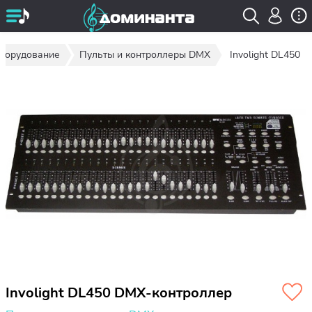
оборудование
Пульты и контроллеры DMX
Involight DL450
Involight DL450 DMX-контроллер