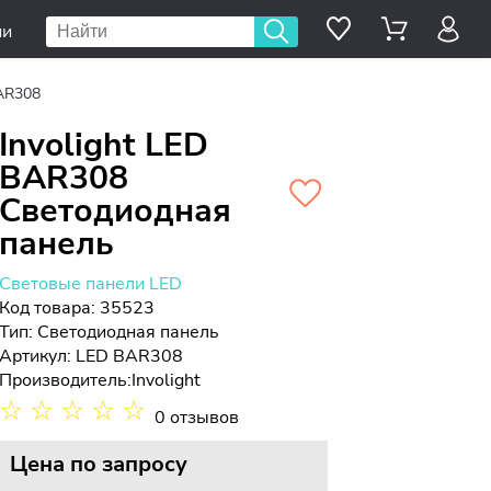
ии
BAR308
Involight LED
BAR308
Светодиодная
панель
Световые панели LED
Код товара: 35523
Тип:
Светодиодная панель
Артикул: LED BAR308
Производитель:
Involight
☆
☆
☆
☆
☆
0 отзывов
Цена
по запросу