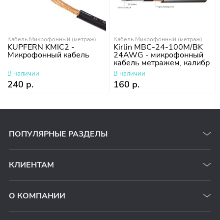
Кабель Микрофонный (метраж)
Кабель Микрофонный (метраж)
KUPFERN KMIC2 -
Kirlin MBC-24-100M/BK
Микрофонный кабель
24AWG - микрофонный
кабель метражем, калибр
24AWG
В наличии
В наличии
240 р.
160 р.
ПОПУЛЯРНЫЕ РАЗДЕЛЫ
КЛИЕНТАМ
О КОМПАНИИ