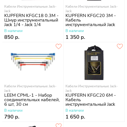
Кабели Инструментальные Jack-
Кабели Инструментальные Jack-
Jack
Jack
KUPFERN KFGC18 0.3M -
KUPFERN KFGC20 3M -
Шнур инструментальный
Кабель
Jack 1/4 - Jack 1/4
инструментальный Jack
1/4 - Jack 1/4 угловые
В наличии
В наличии
850 р.
1 350 р.
Кабели Инструментальные Jack-
Кабели Инструментальные Jack-
Jack
Jack
LEEM CPML-1 - Набор
KUPFERN KFGC20 6M -
соединительных кабелей,
Кабель
6 шт, 30 см
инструментальный Jack
1/4 - Jack 1/4 угловые
В наличии
В наличии
790 р.
1 650 р.