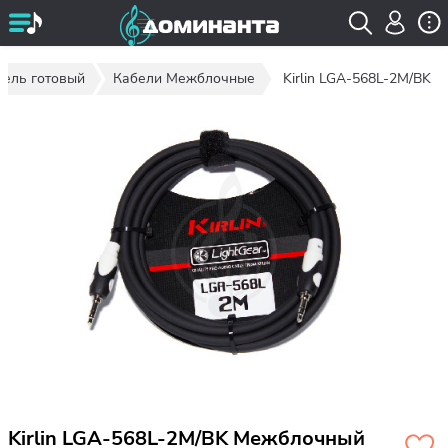
бель готовый
Кабели Межблочные
Kirlin LGA-568L-2M/BK
Kirlin LGA-568L-2M/BK Межблочный