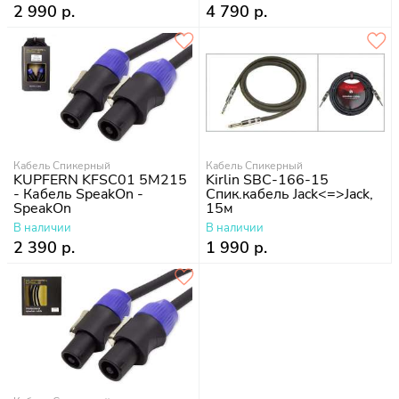
2 990 р.
4 790 р.
Кабель Спикерный
Кабель Спикерный
KUPFERN KFSC01 5M215
Kirlin SBC-166-15
- Кабель SpeakOn -
Спик.кабель Jack<=>Jack,
SpeakOn
15м
В наличии
В наличии
2 390 р.
1 990 р.