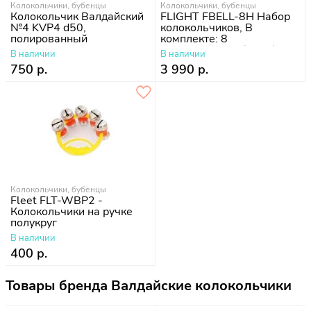
Колокольчики, бубенцы
Колокольчики, бубенцы
Колокольчик Валдайский
FLIGHT FBELL-8H Набор
№4 KVP4 d50,
колокольчиков, В
полированный
комплекте: 8
колокольчиков (8 нот)
В наличии
В наличии
Состав: металл, пластик
750 р.
3 990 р.
Колокольчики, бубенцы
Fleet FLT-WBP2 -
Колокольчики на ручке
полукруг
В наличии
400 р.
Товары бренда Валдайские колокольчики