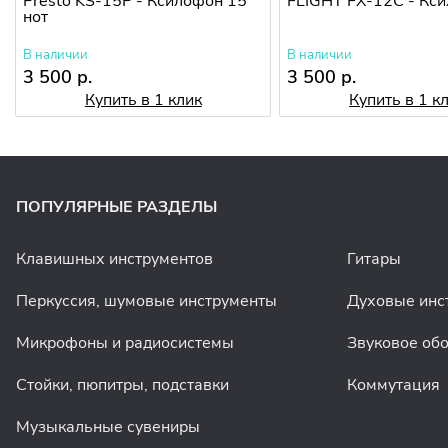
Presto KS-15P - Ксилофон 15
FLIGHT FX-12C - Кс
нот
В наличии
В наличии
3 500 р.
3 500 р.
Купить в 1 клик
Купить в 1 к
ПОПУЛЯРНЫЕ РАЗДЕЛЫ
Клавишных инструментов
Гитары
Перкуссия, шумовые инструменты
Духовые инс
Микрофоны и радиосистемы
Звуковое об
Стойки, пюпитры, подставки
Коммутация
Музыкальные сувениры