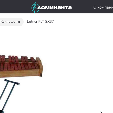
О компан
Ксилофоны
Lutner FLT-SX37