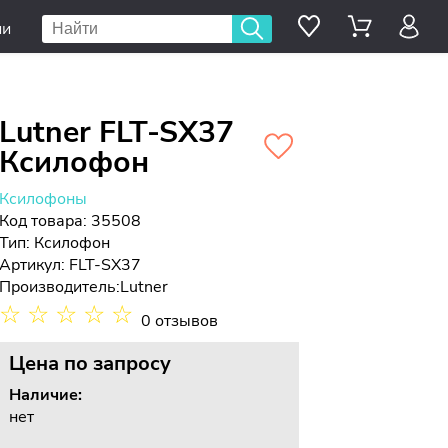
ии
Lutner FLT-SX37
Ксилофон
Ксилофоны
Код товара: 35508
Тип:
Ксилофон
Артикул: FLT-SX37
Производитель:
Lutner
☆
☆
☆
☆
☆
0 отзывов
Цена
по запросу
Наличие:
нет