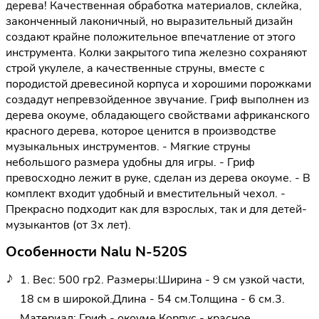
дерева! Качественная обработка материалов, склейка,
законченный лаконичный, но выразительный дизайн
создают крайне положительное впечатление от этого
инструмента. Колки закрытого типа железно сохраняют
строй укулеле, а качественные струны, вместе с
породистой древесиной корпуса и хорошими порожками
создадут непревзойденное звучание. Гриф выполнен из
дерева окоуме, обладающего свойствами африканского
красного дерева, которое ценится в производстве
музыкальных инструментов. - Мягкие струны
небольшого размера удобны для игры. - Гриф
превосходно лежит в руке, сделан из дерева окоуме. - В
комплект входит удобный и вместительный чехол. -
Прекрасно подходит как для взрослых, так и для детей-
музыкантов (от 3х лет).
Особенности Nalu N-520S
1. Вес: 500 гр2. Размеры:Ширина - 9 см узкой части,
18 см в широкой.Длина - 54 см.Толщина - 6 см.3.
Материал: Гриф - окоуме.Корпус - красное