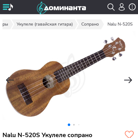
тары
Укулеле (гавайская гитара)
Сопрано
Nalu N-520S
Nalu N-520S Укулеле сопрано