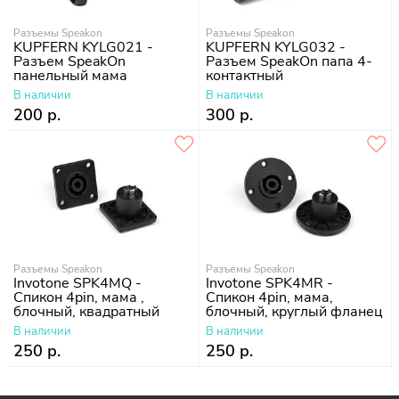
Разъемы Speakon
Разъемы Speakon
KUPFERN KYLG021 -
KUPFERN KYLG032 -
Разъем SpeakOn
Разъем SpeakOn папа 4-
панельный мама
контактный
В наличии
В наличии
200 р.
300 р.
Разъемы Speakon
Разъемы Speakon
Invotone SPK4MQ -
Invotone SPK4MR -
Спикон 4pin, мама ,
Спикон 4pin, мама,
блочный, квадратный
блочный, круглый фланец
фланец
В наличии
В наличии
250 р.
250 р.