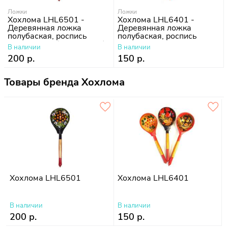
Ложки
Ложки
Хохлома LHL6501 -
Хохлома LHL6401 -
Деревянная ложка
Деревянная ложка
полубаская, роспись
полубаская, роспись
"Чернушка", (190x60x30)
"Хохлома"
В наличии
В наличии
200 р.
150 р.
Товары бренда Хохлома
Хохлома LHL6501
Хохлома LHL6401
В наличии
В наличии
200 р.
150 р.