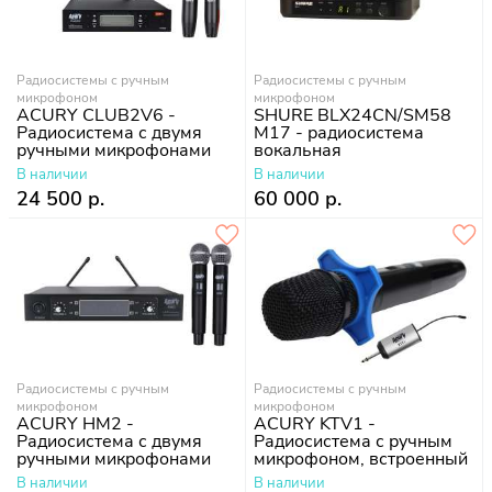
Радиосистемы с ручным
Радиосистемы с ручным
микрофоном
микрофоном
ACURY CLUB2V6 -
SHURE BLX24CN/SM58
Радиосистема с двумя
M17 - радиосистема
ручными микрофонами
вокальная
В наличии
В наличии
24 500 р.
60 000 р.
Радиосистемы с ручным
Радиосистемы с ручным
микрофоном
микрофоном
ACURY HM2 -
ACURY KTV1 -
Радиосистема с двумя
Радиосистема с ручным
ручными микрофонами
микрофоном, встроенный
аккумулятор
В наличии
В наличии