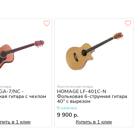
гитара
Акустическая гитара
GA-7/NC -
HOMAGE LF-401C-N
кая гитара с чехлом
Фольковая 6-струнная гитара
40" с вырезом
В наличии
.
9 900 р.
пить в 1 клик
Купить в 1 клик