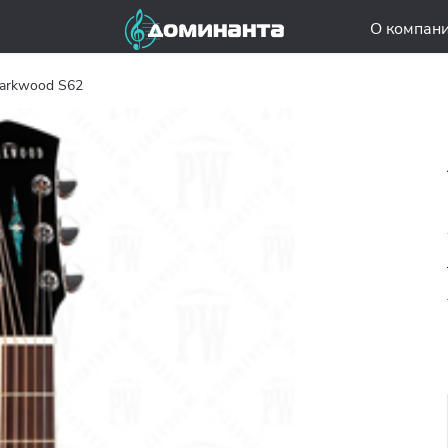
О компан
arkwood S62