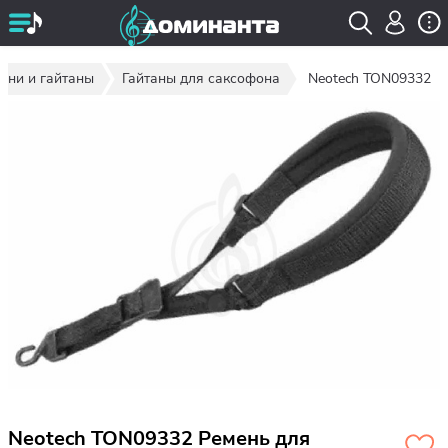
мни и гайтаны
Гайтаны для саксофона
Neotech TON09332
Neotech TON09332 Ремень для