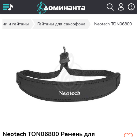
мни и гайтаны
Гайтаны для саксофона
Neotech TON06800
Neotech TON06800 Ремень для