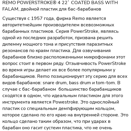
REMO POWERSTROKE® 4 22` COATED BASS WITH
FALAM, двойной пластик для бас-барабанов
Существуя с 1957 года, фирма Remo является
авторитетнейшим производителем всевозможных
барабанных пластиков. Серия PowerStroke, являясь
одной из последних разработок, призвана решить
дилемму мощного тона и присутствия паразитных
резонансов по краям пластика. Для озвучивания
барабанов близко расположенными микрофонами этот
вопрос стоит в первом ряду. Отзывчивость PowerStroke
во время игры делает их все более популярными у
барабанщиков. Remo позиционирует эту серию для всех
видов барабанов: snare drum, bass drum и tom-tom. В
случае с бас-барабаном большинство барабанщиков
сходятся в одном, что идеальным пластиком для этого
инструмента является Powestroke. Это однослойный
пластик со специальным демпфирующим кольцом,
которое сделано по его краю на внутренней стороне. Это
кольцо сделано таким образом, что при ударах в
барабан оно гасит сустеин пластика, что не очень