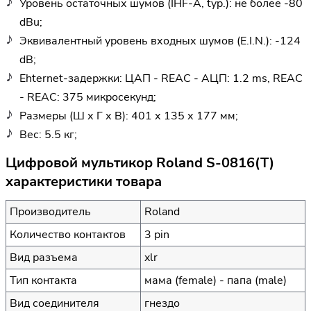
Уровень остаточных шумов (IHF-A, typ.): не более -80
dBu;
Эквивалентный уровень входных шумов (E.I.N.): -124
dB;
Ehternet-задержки: ЦАП - REAC - АЦП: 1.2 ms, REAC
- REAC: 375 микросекунд;
Размеры (Ш х Г х В): 401 х 135 х 177 мм;
Вес: 5.5 кг;
Цифровой мультикор Roland S-0816(T)
характеристики товара
Производитель
Roland
Количество контактов
3 pin
Вид разъема
xlr
Тип контакта
мама (female) - папа (male)
Вид соединителя
гнездо