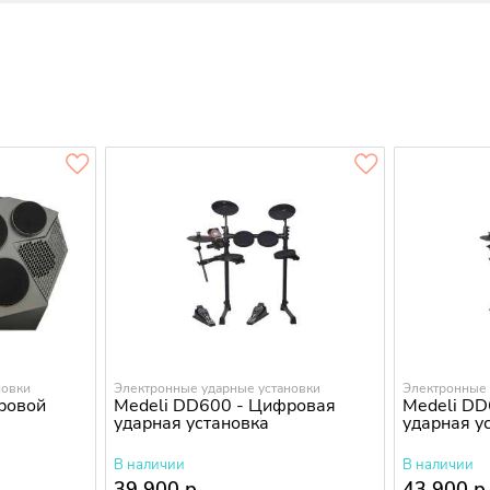
новки
Электронные ударные установки
Электронные 
ровой
Medeli DD600 - Цифровая
Medeli D
ударная установка
ударная у
В наличии
В наличии
39 900 р.
43 900 р