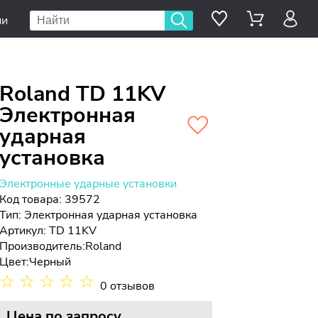
ии
Roland TD 11KV
Электронная
ударная
установка
Электронные ударные установки
Код товара: 39572
Тип:
Электронная ударная установка
Артикул: TD 11KV
Производитель:
Roland
Цвет:
Черный
☆
☆
☆
☆
☆
0 отзывов
Цена
по запросу