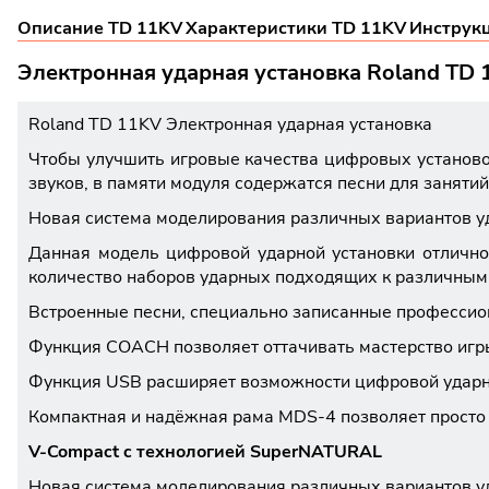
Описание TD 11KV
Характеристики TD 11KV
Инструк
Электронная ударная установка Roland TD 
Roland TD 11KV Электронная ударная установка
Чтобы улучшить игровые качества цифровых установ
звуков, в памяти модуля содержатся песни для заняти
Новая система моделирования различных вариантов уда
Данная модель цифровой ударной установки отлично
количество наборов ударных подходящих к различным 
Встроенные песни, специально записанные профессио
Функция COACH позволяет оттачивать мастерство игры н
Функция USB расширяет возможности цифровой ударной
Компактная и надёжная рама MDS-4 позволяет просто 
V-Compact c технологией SuperNATURAL
Новая система моделирования различных вариантов уда