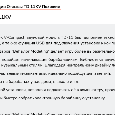
ции
Отзывы TD 11KV
Похожие
11KV
ок V-Compact, звуковой модуль TD-11 был дополнен тех
й, а также функция USB для подключения установки к комп
ров "Behavior Modeling" делает игру более выразительно
 подойдет начинающим барабанщикам. Библиотека звуко
музыкальным стилям. Благодаря нейтральному дизайну ле
нальными музыкантами, идеально подойдут для занятий.
а барабанах у вас дома, в школе и т.д.
 установки, позволяя подключать её к компьютеру, проиг
и быстро собрать электронную барабанную установку.
ров "Behavior Modeling" делает игру более выразительно