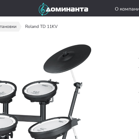
О компан
тановки
Roland TD 11KV