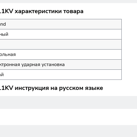
11KV характеристики товара
and
ный
ольная
ктронная ударная установка
ай
11KV инструкция на русском языке