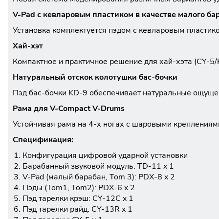
V-Pad с кевларовым пластиком в качестве малого ба
Установка комплектуется пэдом с кевларовым пластико
Хай-хэт
Компактное и практичное решение для хай-хэта (CY-5/
Натуральный отскок колотушки бас-бочки
Пэд бас-бочки KD-9 обеспечивает натуральные ощущен
Рама для V-Compact V-Drums
Устойчивая рама на 4-х ногах с шаровыми креплениям
Спецификация:
Конфигурация цифровой ударной установки
Барабанный звуковой модуль: TD-11 x 1
V-Pad (малый барабан, Tom 3): PDX-8 x 2
Пэды (Tom1, Tom2): PDX-6 x 2
Пэд тарелки крэш: CY-12C x 1
Пэд тарелки райд: CY-13R x 1