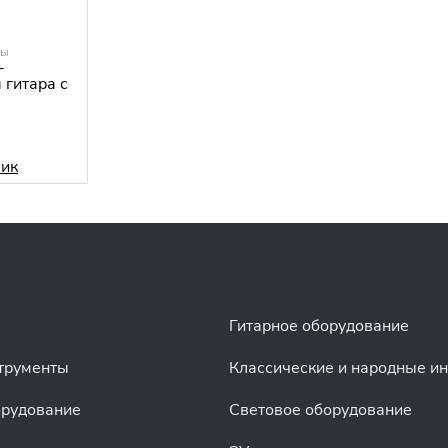
ры
-
 гитара с
лик
Гитарное оборудование
трументы
Классические и народные и
орудование
Световое оборудование