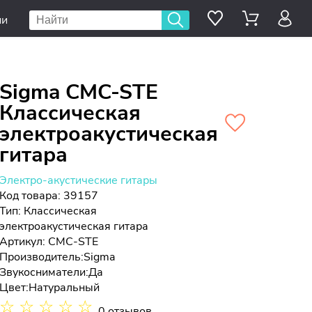
ии
Sigma CMC-STE
Классическая
электроакустическая
гитара
Электро-акустические гитары
Код товара: 39157
Тип:
Классическая
электроакустическая гитара
Артикул: CMC-STE
Производитель:
Sigma
Звукосниматели:
Да
Цвет:
Натуральный
☆
☆
☆
☆
☆
0 отзывов