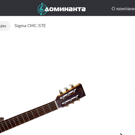
О компан
ары
Sigma CMC-STE