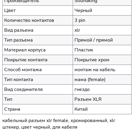
Производитель
Soundking
Цвет
Черный
Количество контактов
3 pin
Вид разъема
xlr
Тип разъема
Прямой / прямой
Материал корпуса
Пластик
Покрытие контакта
Покрытие хром
Способ монтажа
монтаж на кабель
Тип контакта
мама (female)
Вид соединителя
гнездо
Тип
Разъем XLR
Страна
Китай
кабельный разъем xlr female, хромированный, xlr
штекер, цвет черный, для кабеля