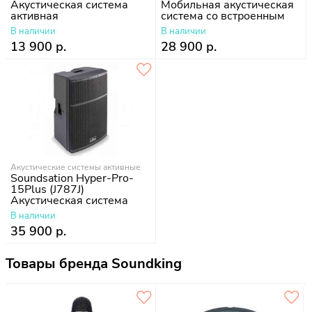
Акустическая система
Мобильная акустическая
активная
система со встроенным
усилителем,
В наличии
В наличии
аккумулятором и 1
13 900 р.
28 900 р.
микрофоном
Акустические системы активные
Soundsation Hyper-Pro-
15Plus (J787J)
Акустическая система
активная, 1400Вт
В наличии
35 900 р.
Товары бренда Soundking