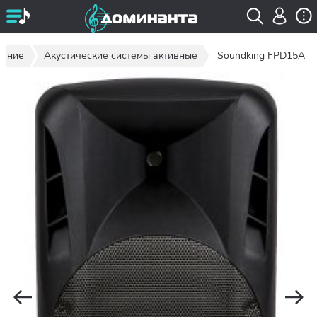
вание
Акустические системы активные
Soundking FPD15A