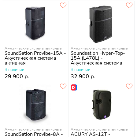
Акустические системы активные
Акустические системы активные
SoundSation Provibe-15A -
Soundsation Hyper-Top-
Акустическая система
15A (L478L) -
активная
Акустическая система
активная, 1000 Вт
В наличии
В наличии
29 900 р.
32 900 р.
Акустические системы активные
Акустические системы активные
SoundSation Provibe-8A -
ACURY AS-12T -