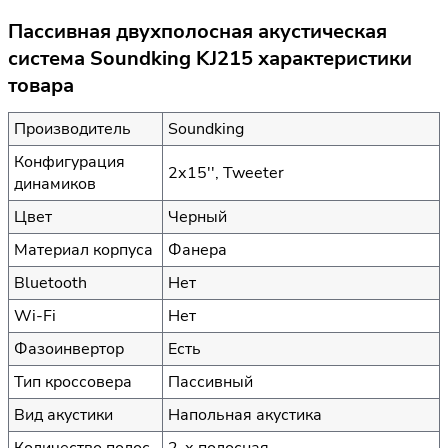
Пассивная двухполосная акустическая
система Soundking KJ215 характеристики
товара
Производитель
Soundking
Конфигурация
2х15'', Tweeter
динамиков
Цвет
Черный
Материал корпуса
Фанера
Bluetooth
Нет
Wi-Fi
Нет
Фазоинвертор
Есть
Тип кроссовера
Пассивный
Вид акустики
Напольная акустика
Количество полос
2-х полосная