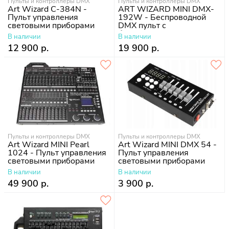
Пульты и контроллеры DMX
Пульты и контроллеры DMX
Art Wizard C-384N -
ART WIZARD MINI DMX-
Пульт управления
192W - Беспроводной
световыми приборами
DMX пульт с
беспроводным
В наличии
В наличии
передатчиком DMX-
12 900 р.
19 900 р.
сигнала 2,4 гГц
Пульты и контроллеры DMX
Пульты и контроллеры DMX
Art Wizard MINI Pearl
Art Wizard MINI DMX 54 -
1024 - Пульт управления
Пульт управления
световыми приборами
световыми приборами
В наличии
В наличии
49 900 р.
3 900 р.