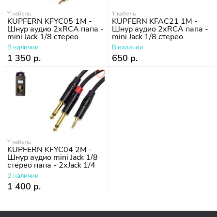
Y кабель
Y кабель
KUPFERN KFYC05 1M -
KUPFERN KFAC21 1M -
Шнур аудио 2хRCA папа -
Шнур аудио 2хRCA папа -
mini Jack 1/8 стерео
mini Jack 1/8 стерео
В наличии
В наличии
1 350 р.
650 р.
Y кабель
KUPFERN KFYC04 2M -
Шнур аудио mini Jack 1/8
стерео папа - 2хJack 1/4
mono папа
В наличии
1 400 р.