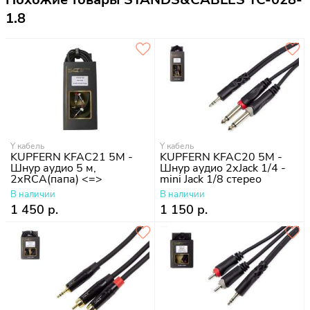
1.8
Y кабель
Y кабель
KUPFERN KFAC21 5M -
KUPFERN KFAC20 5M -
Шнур аудио 5 м,
Шнур аудио 2хJack 1/4 -
2хRCA(папа) <=>
mini Jack 1/8 стерео
2хRCA(папа)
В наличии
В наличии
1 450 р.
1 150 р.