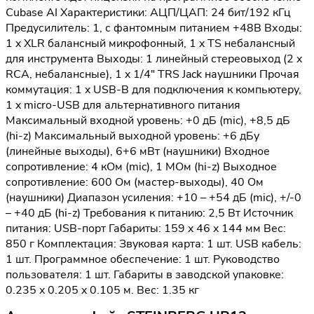
Cubase AI Характеристики: АЦП/ЦАП: 24 бит/192 кГц
Предусилитель: 1, с фантомным питанием +48В Входы:
1 x XLR балансный микрофонный, 1 x TS небалансный
для инструмента Выходы: 1 линейный стереовыход (2 x
RCA, небалансные), 1 x 1/4" TRS Jack наушники Прочая
коммутация: 1 x USB-B для подключения к компьютеру,
1 x micro-USB для альтернативного питания
Максимальный входной уровень: +0 дБ (mic), +8,5 дБ
(hi-z) Максимальный выходной уровень: +6 дБу
(линейные выходы), 6+6 мВт (наушники) Входное
сопротивление: 4 кОм (mic), 1 МОм (hi-z) Выходное
сопротивление: 600 Ом (мастер-выходы), 40 Ом
(наушники) Диапазон усиления: +10 – +54 дБ (mic), +/-0
– +40 дБ (hi-z) Требования к питанию: 2,5 Вт Источник
питания: USB-порт Габариты: 159 x 46 x 144 мм Вес:
850 г Комплектация: Звуковая карта: 1 шт. USB кабель:
1 шт. Программное обеспечение: 1 шт. Руководство
пользователя: 1 шт. Габариты в заводской упаковке:
0.235 x 0.205 x 0.105 м. Вес: 1.35 кг