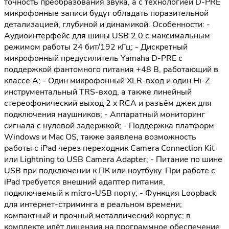
точность преобразования звука, а с технологией D-PRE
микрофонные записи будут обладать поразительной
детализацией, глубиной и динамикой. Особенности: -
Аудиоинтерфейс для шины USB 2.0 с максимальным
режимом работы 24 бит/192 кГц; - Дискретный
микрофонный предусилитель Yamaha D-PRE с
поддержкой фантомного питания +48 В, работающий в
классе A; - Один микрофонный XLR-вход и один Hi-Z
инструментальный TRS-вход, а также линейный
стереофонический выход 2 x RCA и разъём джек для
подключения наушников; - Аппаратный мониторинг
сигнала с нулевой задержкой; - Поддержка платформ
Windows и Mac OS, также заявлена возможность
работы с iPad через переходник Camera Connection Kit
или Lightning to USB Camera Adapter; - Питание по шине
USB при подключении к ПК или ноутбуку. При работе с
iPad требуется внешний адаптер питания,
подключаемый к micro-USB порту; - Функция Loopback
для интернет-стриминга в реальном времени;
компактный и прочный металлический корпус; в
комплекте идёт лицензия на программное обеспечение