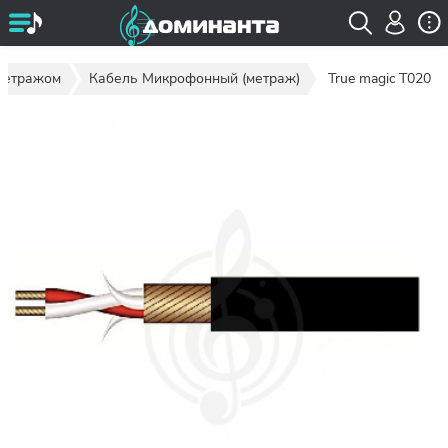
метражом
Кабель Микрофонный (метраж)
True magic T020