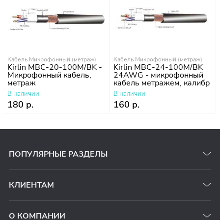
Кабель Микрофонный (метраж)
Кабель Микрофонный (метраж)
Kirlin MBC-20-100M/BK -
Kirlin MBC-24-100M/BK
Микрофонный кабель,
24AWG - микрофонный
метраж
кабель метражем, калибр
24AWG
В наличии
В наличии
180 р.
160 р.
ПОПУЛЯРНЫЕ РАЗДЕЛЫ
КЛИЕНТАМ
О КОМПАНИИ