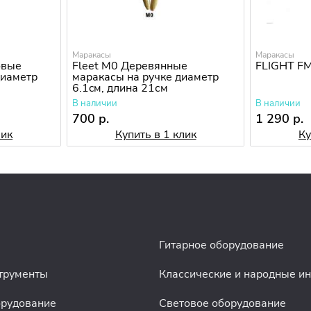
Маракасы
Маракасы
овые
Fleet M0 Деревянные
FLIGHT F
диаметр
маракасы на ручке диаметр
6.1cм, длина 21см
В наличии
В наличии
700 р.
1 290 р.
лик
Купить в 1 клик
Ку
Гитарное оборудование
трументы
Классические и народные и
орудование
Световое оборудование