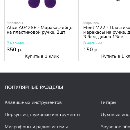
Маракасы
Маракасы
Alice A042SE - Маракас-яйцо
Fleet M22 - Пластик
на пластиковой ручке, 2шт
маракасы на ручке, 
3.9см, длина 13см
В наличии
В наличии
350 р.
150 р.
Купить в 1 клик
Купить в 1 к
ПОПУЛЯРНЫЕ РАЗДЕЛЫ
Клавишных инструментов
Гитары
Перкуссия, шумовые инструменты
Духовые инс
Микрофоны и радиосистемы
Звуковое об