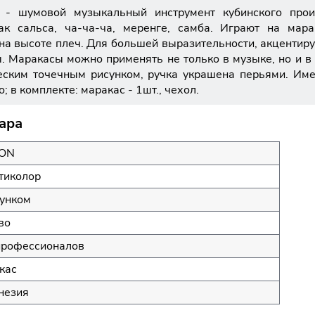
 шумовой музыкальный инструмент кубинского прои
ак сальса, ча-ча-ча, меренге, самба. Играют на мар
на высоте плеч. Для большей выразительности, акцентиру
 Маракасы можно применять не только в музыке, но и в
ским точечным рисунком, ручка украшена перьями. Име
; в комплекте: маракас - 1шт., чехол.
ара
ON
тиколор
сунком
во
профессионалов
кас
незия