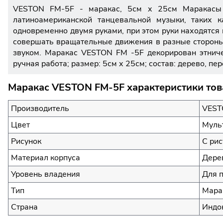
VESTON FM-5F - маракас, 5см х 25см Маракасы -
латиноамериканской танцевальной музыки, таких к
одновременно двумя руками, при этом руки находятся 
совершать вращательные движения в разные стороны.
звуком. Маракас VESTON FM -5F декорирован этниче
ручная работа; размер: 5см х 25см; состав: дерево, перо
Маракас VESTON FM-5F характеристики тов
Производитель
VEST
Цвет
Муль
Рисунок
С ри
Материал корпуса
Дере
Уровень владения
Для 
Тип
Мара
Страна
Индо