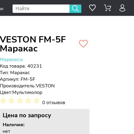
ии
VESTON FM-5F
Маракас
Маракасы
Код товара: 40231
Тип:
Маракас
Артикул: FM-5F
Производитель:
VESTON
Цвет:
Мультиколор
☆
☆
☆
☆
☆
0 отзывов
Цена
по запросу
Наличие:
нет