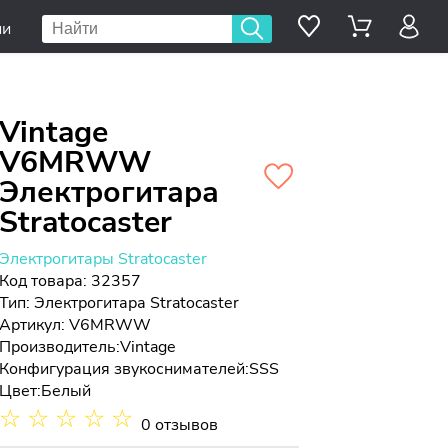
ии
Vintage
V6MRWW
Электрогитара
Stratocaster
Электрогитары Stratocaster
Код товара: 32357
Тип:
Электрогитара Stratocaster
Артикул: V6MRWW
Производитель:
Vintage
Конфигурация звукоснимателей:
SSS
Цвет:
Белый
☆
☆
☆
☆
☆
0 отзывов