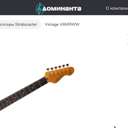
О компан
гитары Stratocaster
Vintage V6MRWW