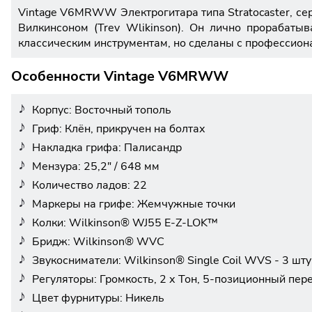
Vintage V6MRWW Электрогитара типа Stratocaster, сер
Вилкинсоном (Trev Wlikinson). Он лично прорабаты
классическим инструментам, но сделаны с профессион
Особенности Vintage V6MRWW
Корпус: Восточный тополь
Гриф: Клён, прикручен на болтах
Накладка грифа: Палисандр
Мензура: 25,2" / 648 мм
Количество ладов: 22
Маркеры на грифе: Жемчужные точки
Колки: Wilkinson® WJ55 E-Z-LOK™
Бридж: Wilkinson® WVC
Звукосниматели: Wilkinson® Single Coil WVS - 3 шту
Регуляторы: Громкость, 2 х Тон, 5-позиционный пе
Цвет фурнитуры: Никель