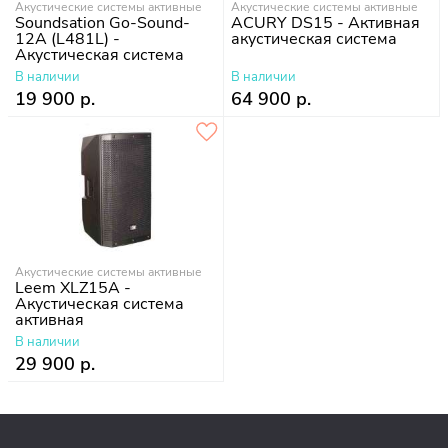
Акустические системы активные
Акустические системы активные
Soundsation Go-Sound-
ACURY DS15 - Активная
12A (L481L) -
акустическая система
Акустическая система
активная, 880 Вт
В наличии
В наличии
19 900 р.
64 900 р.
Акустические системы активные
Leem XLZ15A -
Акустическая система
активная
В наличии
29 900 р.