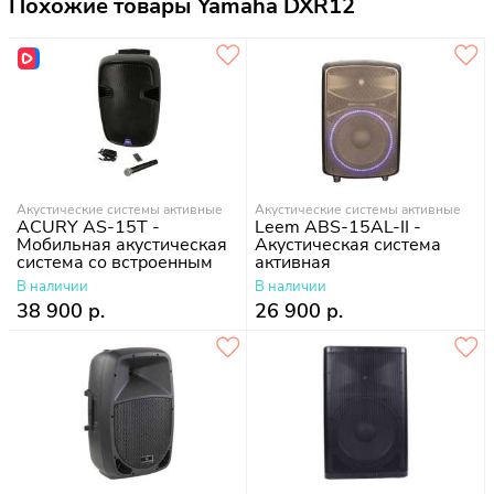
Похожие товары Yamaha DXR12
Акустические системы активные
Акустические системы активные
ACURY AS-15T -
Leem ABS-15AL-II -
Мобильная акустическая
Акустическая система
система со встроенным
активная
усилителем,
В наличии
В наличии
аккумулятором, 2
38 900 р.
26 900 р.
микрофона