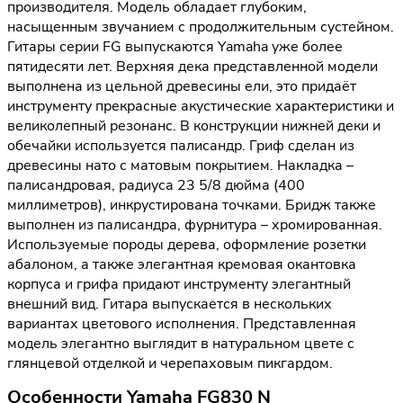
производителя. Модель обладает глубоким,
насыщенным звучанием с продолжительным сустейном.
Гитары серии FG выпускаются Yamaha уже более
пятидесяти лет. Верхняя дека представленной модели
выполнена из цельной древесины ели, это придаёт
инструменту прекрасные акустические характеристики и
великолепный резонанс. В конструкции нижней деки и
обечайки используется палисандр. Гриф сделан из
древесины нато с матовым покрытием. Накладка –
палисандровая, радиуса 23 5/8 дюйма (400
миллиметров), инкрустирована точками. Бридж также
выполнен из палисандра, фурнитура – хромированная.
Используемые породы дерева, оформление розетки
абалоном, а также элегантная кремовая окантовка
корпуса и грифа придают инструменту элегантный
внешний вид. Гитара выпускается в нескольких
вариантах цветового исполнения. Представленная
модель элегантно выглядит в натуральном цвете с
глянцевой отделкой и черепаховым пикгардом.
Особенности Yamaha FG830 N