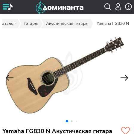
Каталог
Гитары
Акустические гитары
Yamaha FG830 N
Yamaha FG830 N Акустическая гитара