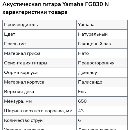
Акустическая гитара Yamaha FG830 N
характеристики товара
Производитель
Yamaha
Цвет
Натуральный
Покрытие
Глянцевый лак
Материал грифа
Нато
Ориентация гитары
Правосторонняя
Форма корпуса
Дредноут
Материал корпуса
Палисандр
Верхняя дека
Ель
Мензура, мм
650
Ширина верхнего порожка, мм
43
Количество струн
6
Уровень владения
Для начинающих