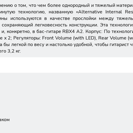
нению о том, что чем более однородный и тяжелый материа
утую технологию, названную «Alternative Internal Re
ины используются в качестве прослойки между тяжелы
 сохраняющий легковесность конструкции. Эта технологи
и, конкретно, в бас-гитаре RBX4 A2. Корпус: По технологи
gle x 2; Регуляторы: Front Volume (with LED), Rear Volume 
а бы легкой по весу и настолько удобной, чтобы гитарист 
о 3,2 кг.
аком