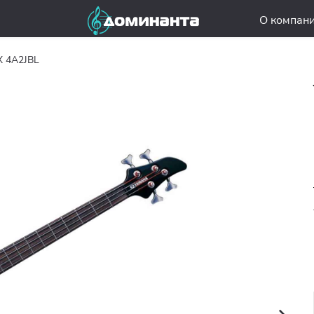
О компан
X 4A2JBL