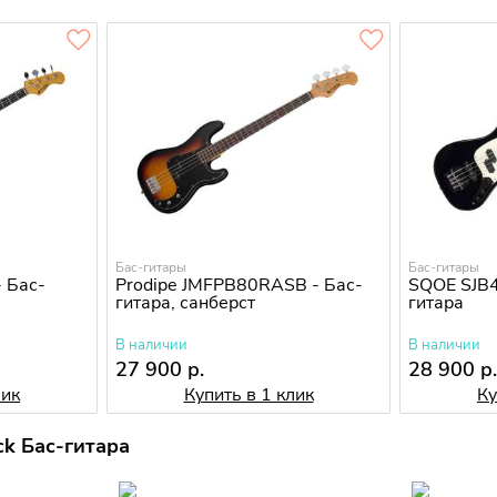
Бас-гитары
Бас-гитары
 Бас-
Prodipe JMFPB80RASB - Бас-
SQOE SJB4
гитара, санберст
гитара
В наличии
В наличии
27 900 р.
28 900 р
лик
Купить в 1 клик
Ку
k Бас-гитара