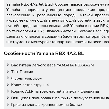
Yamaha RBX 4A2 Jet Black бросает вызов расхожему м
Yamaha оспорила эту концепцию, предложив продвин
легковесные и резонансные породы мягкой древес
инструмент, имеющий впечатляющий сустейн и звук, и
сустейн представлены компанией Yamaha в серии RBX, 
по технологии A.I.R.; Звукосниматели: Ceramic Bar Sin
цель заключалась в создании бас-гитары, которая был
инструмент с мензурой стандартной величины весит всег
Особенности Yamaha RBX 4A2JBL
Бас гитара легкого веса YAMAHA RBX4A2M
Тип: Пассив
Фурнитура: хром
Количество струн : 4
Корпус A.I.R из трех частей агатиса и фалькаты
Глянцевая полировка и покрытие полиуретановым л
Гриф из клена с креплением на болтах