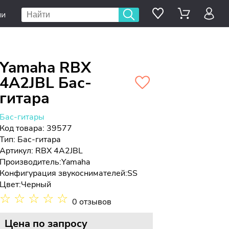
ии
Yamaha RBX
4A2JBL Бас-
гитара
Бас-гитары
Код товара: 39577
Тип:
Бас-гитара
Артикул: RBX 4A2JBL
Производитель:
Yamaha
Конфигурация звукоснимателей:
SS
Цвет:
Черный
☆
☆
☆
☆
☆
0 отзывов
Цена
по запросу