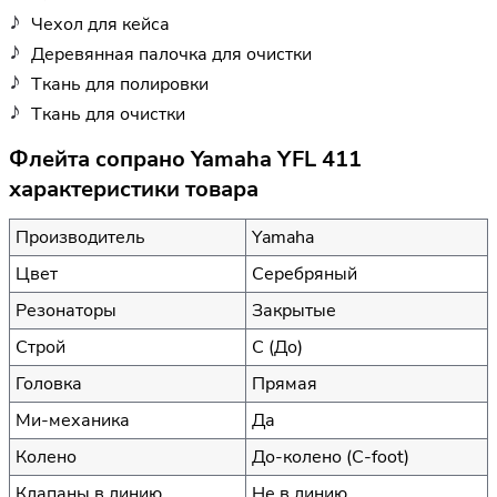
Чехол для кейса
Деревянная палочка для очистки
Tкань для полировки
Tкань для очистки
Флейта сопрано Yamaha YFL 411
характеристики товара
Производитель
Yamaha
Цвет
Серебряный
Резонаторы
Закрытые
Строй
C (До)
Головка
Прямая
Ми-механика
Да
Колено
До-колено (С-foot)
Клапаны в линию
Не в линию