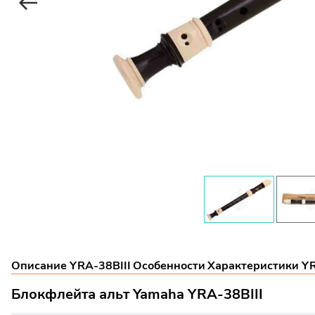
Описание YRA-38BIII
Особенности
Характеристики YR
Блокфлейта альт Yamaha YRA-38BIII