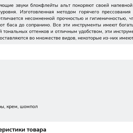
ующие звуки блокфлейты альт покоряют своей напевно
уровня. Изготовленная методом горячего прессования
тличается несомненной прочностью и гигиеничностью, ч
т баса до сопранино. Все эти инструменты имеют богаты
 тональных оттенков и отличным удобством, эти инструме
ставляются во множестве видов, некоторые из-них имеют
ры, крем, шомпол
еристики товара