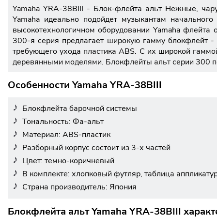
Yamaha YRA-38BIII - Блок-флейта альт Нежные, чар
Yamaha идеально подойдет музыкантам начального 
высокотехнологичном оборудовании Yamaha флейта о
300-я серия предлагает широкую гамму блокфлейт - о
требующего ухода пластика ABS. С их широкой гаммой
деревянными моделями. Блокфлейты альт серии 300 по
Особенности Yamaha YRA-38BIII
Блокфлейта барочной системы
Тональность: Фа-альт
Материал: ABS-пластик
Разборный корпус состоит из 3-х частей
Цвет: темно-коричневый
В комплекте: хлопковый футляр, таблица аппликату
Страна производитель: Япония
Блокфлейта альт Yamaha YRA-38BIII характ