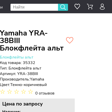
ии
Yamaha YRA-
38BIII
Блокфлейта альт
Блокфлейты альт
Код товара: 35332
Тип:
Блокфлейта альт
Артикул: YRA-38BIII
Производитель:
Yamaha
Цвет:
Темно-коричневый
☆
☆
☆
☆
☆
0 отзывов
Цена
по запросу
Наличие: