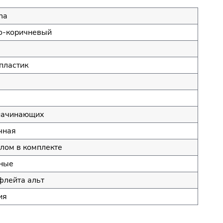
ha
о-коричневый
пластик
начинающих
чная
лом в комплекте
ные
флейта альт
ия