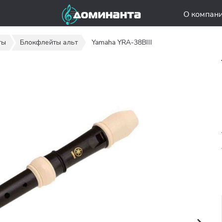
О компан
ты
Блокфлейты альт
Yamaha YRA-38BIII