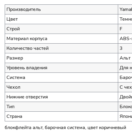
Производитель
Yama
Цвет
Темн
Строй
F
Материал корпуса
ABS-
Количество частей
3
Размер
Альт
Уровень владения
Для 
Система
Баро
Чехол
С чех
Нижние отверстия
Двой
Тип
Блок
Страна
Япон
блокфлейта альт, барочная система, цвет коричневый