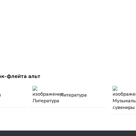
ок-флейта альт
ы
Литература