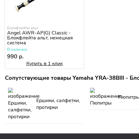
Блокфлейты альт
Angel AWR-AP(G) Classic -
Блокфлейта альт, немецкая
система
В наличии
990 р.
Купить в 1 клик
Сопутствующие товары Yamaha YRA-38BIII - Бл
Пюпитр
Ершики, салфетки,
протирки