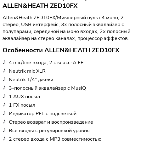
ALLEN&HEATH ZED10FX
Allen&Heath ZED10FX/Микшерный пульт 4 моно, 2
стерео, USB интерфейс, 3х полосный эквалайзер с
полупарами, серединой на моно входах, 2х полосный
эквалайзер на стерео каналах, процессор эффектов.
Особенности ALLEN&HEATH ZED10FX
4 mic/line входа, 2 с класс-А FET
Neutrik mic XLR
Neutrik 1/4” джеки
3-полосный эквалайзер с MusiQ
1 AUX посыл
1 FX посыл
Индикатор PFL с подсветкой
Стерео возврат и воспроизведение
Все входы с регулировкой уровня
2 стерео входа с МР3 совместимостью