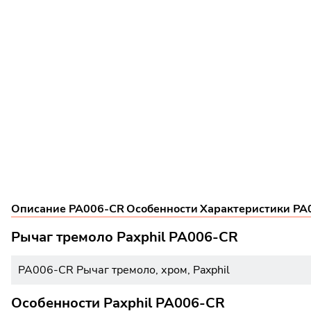
Описание PA006-CR
Особенности
Характеристики PA
Рычаг тремоло Paxphil PA006-CR
PA006-CR Рычаг тремоло, хром, Paxphil
Особенности Paxphil PA006-CR