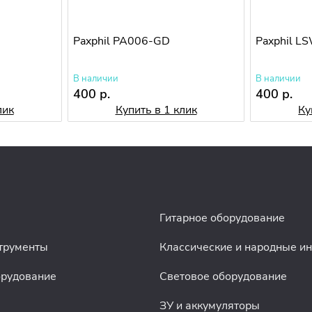
Paxphil PA006-GD
Paxphil L
В наличии
В наличии
400 р.
400 р.
лик
Купить в 1 клик
Ку
Гитарное оборудование
трументы
Классические и народные и
орудование
Световое оборудование
ЗУ и аккумуляторы