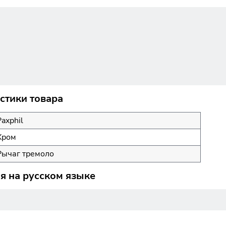
стики товара
Paxphil
Хром
Рычаг тремоло
я на русском языке