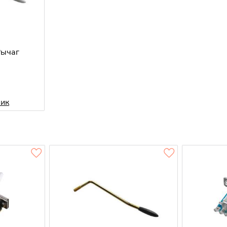
Рычаг
лик