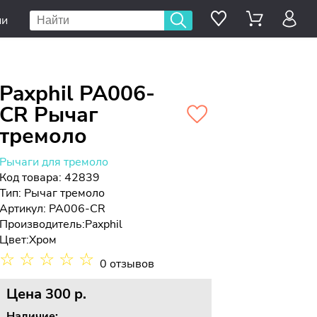
ии
Paxphil PA006-
CR Рычаг
тремоло
Рычаги для тремоло
Код товара: 42839
Тип:
Рычаг тремоло
Артикул: PA006-CR
Производитель:
Paxphil
Цвет:
Хром
☆
☆
☆
☆
☆
0 отзывов
Цена
300 p.
Наличие: