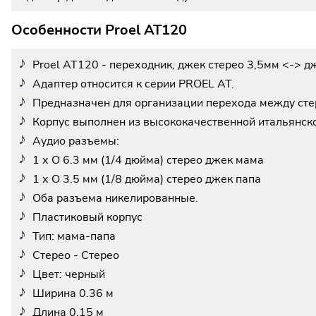
Особенности Proel AT120
Proel AT120 - переходник, джек стерео 3,5мм <-> дж
Адаптер относится к серии PROEL AT.
Предназначен для организации перехода между стер
Корпус выполнен из высококачественной итальянск
Аудио разъемы:
1 х O 6.3 мм (1/4 дюйма) стерео джек мама
1 х O 3.5 мм (1/8 дюйма) стерео джек папа
Оба разъема никелированные.
Пластиковый корпус
Тип: мама-папа
Стерео - Стерео
Цвет: черный
Ширина 0.36 м
Длина 0.15 м