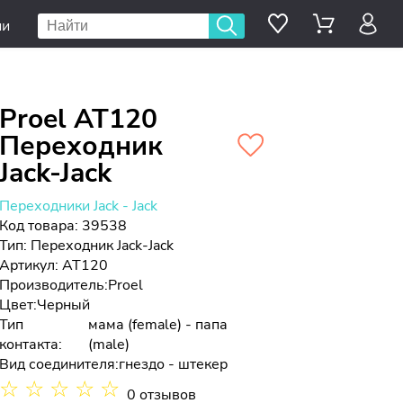
ии
Proel AT120
Переходник
Jack-Jack
Переходники Jack - Jack
Код товара: 39538
Тип:
Переходник Jack-Jack
Артикул: AT120
Производитель:
Proel
Цвет:
Черный
Тип
мама (female) - папа
контакта:
(male)
Вид соединителя:
гнездо - штекер
☆
☆
☆
☆
☆
0 отзывов