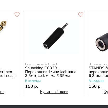
Переходники Jack - Jack
Переходники J
-
Soundking CC320 -
STANDS &
стерео
Переходник. Мини Jack папа
переходни
ео гнездо
3,5мм, Jack мама 6,35мм
6,3 мм - 
папа 3.5 
В наличии
В наличии
150 р.
150 р.
лик
Купить в 1 клик
Ку