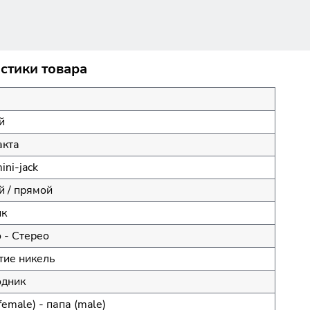
истики товара
й
акта
mini-jack
 / прямой
ик
 - Стерео
тие никель
одник
female) - папа (male)