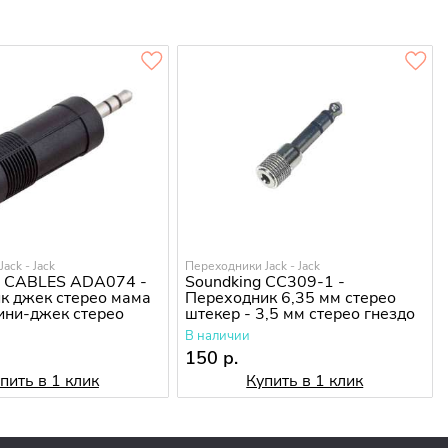
ack - Jack
Переходники Jack - Jack
 CABLES ADA074 -
Soundking CC309-1 -
к джек стерео мама
Переходник 6,35 мм стерео
мини-джек стерео
штекер - 3,5 мм стерео гнездо
мм
В наличии
150 р.
пить в 1 клик
Купить в 1 клик