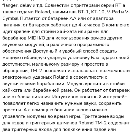
flanger, delay и т.д. Совместим с триггерами серии RT а
также пэдами Roland, такими как BT-1, KT-10, V-Pad и V-
Cymbal Питается от батареек AA или от адаптора
питания; от батареек работает до 4-х часов В комплекте
идет крепеж для стойки хай-хэта или рамы для
барабанов MIDI I/O для использования звуков других
звуковых модулей, и различного программного
обеспечения Доступный и удобный способ создать
мощную гибридную ударную установку Благодаря своей
доступности, маленькому размеру и простоте в
обращении, TM-2 позволяет использовать возможности
электронных ударных Roland в совокупности с
акустическими барабанами. Модуль крепится к стойки
хай-хэта или барабанной раме. Он работает от батареек
или от блока питания. Интуитивно понятный интерфейс
позволяет легко назначить нужные звуки, сохранить
пресеты. А с помощью больших кнопок можно
управлять модулем во время игры. Триггерные входы
для пэдов и триггерных датчиков Roland TM-2 содержит
два триггерных входа для подключения пэдов или