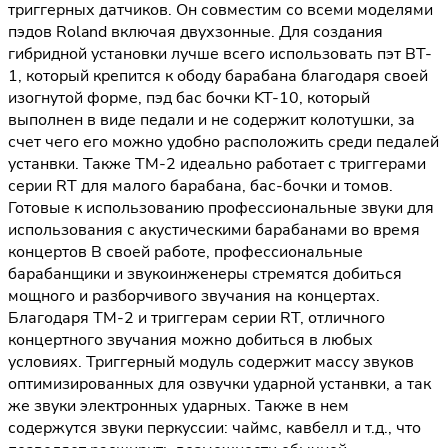
триггерных датчиков. Он совместим со всеми моделями
пэдов Roland включая двухзонные. Для создания
гибридной установки лучше всего использовать пэт BT-
1, который крепится к ободу барабана благодаря своей
изогнутой форме, пэд бас бочки KT-10, который
выполнен в виде педали и не содержит колотушки, за
счет чего его можно удобно расположить среди педалей
устанвки. Также TM-2 идеально работает с триггерами
серии RT для малого барабана, бас-бочки и томов.
Готовые к использованию профессиональные звуки для
использования с акустическими барабанами во время
концертов В своей работе, профессиональные
барабанщики и звукоинженеры стремятся добиться
мощного и разборчивого звучания на концертах.
Благодаря TM-2 и триггерам серии RT, отличного
концертного звучания можно добиться в любых
условиях. Триггерный модуль содержит массу звуков
оптимизированных для озвучки ударной устанвки, а так
же звуки электронных ударных. Также в нем
содержутся звуки перкуссии: чаймс, кавбелл и т.д., что