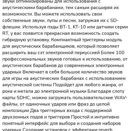
звуки оптимизированы для использования с
акустическими барабанами, тем самым расширяя их
возможности. Вы можете использовать свои
собственные звуки, лупы и песни, загружая их с SD-
флешки. Используя пэды BT-1, KT-10 или датчики серии
RT, у вас появится прекрасная возможность создать
гибридную установку. Компнактный триггерны модуль
для акустических барабанщиков, который позволяет
расширить ваш сэт электронной перкуссией Более 100
профессиональных звуков готовых к использованию, от
акустических барабанов до современных электронных
ударных Включает в себя большое количество звуков
для игры на акустических барабанах с использованием
акустической системы Подойдет для любого жанра, от
рока и метала до электронной музыки Благодаря слоту
карты SDHС, можно загружать пользовательские WAV-
файлы, от одиночных ударов или фраз до целой
композиции Два триггерных входа с поддержкой
двухзонных пэдов и триггеров Простой и интуитивно
понятный интерфейс для выбора и создания наборов
ударных Создание установок с эффектами reverb,