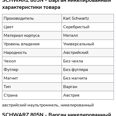
SCHWARZ 805N - Варган никелированный
характеристики товара
Производитель
Karl Schwartz
Цвет
Серебристый
Материал корпуса
Металл
Уровень владения
Универсальный
Народность
Австрийский
Чехол
Без чехла
Футляр
Без футляра
Магнит
Без магнита
Тип
Варган
Страна
Австрия
австрийский маультроммель, никелированный
SCHWARZ 805N - Варган никелированный