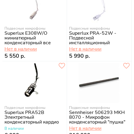
Подвесные микрофоны
Подвесные микрофоны
Superlux E308W/O
Superlux PRA-52W -
миниатюрный
Подвесной
конденсаторный все
инсталляционный
конденсаторный
Нет в наличии
Нет в наличии
микрофон
5 550 р.
5 990 р.
Подвесные микрофоны
Подвесные микрофоны
Superlux PRA52B
Sennheiser 506293 MKH
Электретный
8070 - Микрофон
конденсаторный кардио
конденсаторный "пушка"
Нет в наличии
В наличии