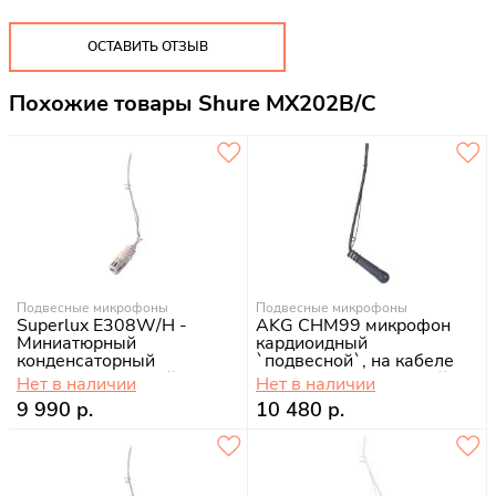
ОСТАВИТЬ ОТЗЫВ
Похожие товары Shure MX202B/C
Подвесные микрофоны
Подвесные микрофоны
Superlux E308W/H -
AKG CHM99 микрофон
Миниатюрный
кардиоидный
конденсаторный
`подвесной`, на кабеле
суперкардиоидный
10м, XLR, цвет черный
Нет в наличии
Нет в наличии
микрофон
9 990 р.
10 480 р.