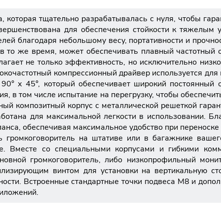
ма, которая тщательно разрабатывалась с нуля, чтобы га
вершенствована для обеспечения стойкости к тяжелым у
лей благодаря небольшому весу, портативности и прочнос
 в то же время, может обеспечивать плавный частотный о
агает не только эффективность, но исключительно низко
окочастотный компрессионный драйвер используется для 
90° х 45°, который обеспечивает широкий постоянный ох
, в том числе испытание на перегрузку, чтобы обеспечи
чный композитный корпус с металлической решеткой гара
аботана для максимальной легкости в использовании. Б
анса, обеспечивая максимальное удобство при переноске 
ить громкоговоритель на штативе или в багажнике ваше
ме. Вместе со специальными корпусами и гибкими ком
сновной громкоговоритель, либо низкопрофильный мони
билизирующим винтом для установки на вертикальную ст
ности. Встроенные стандартные точки подвеса M8 и допол
риложений.