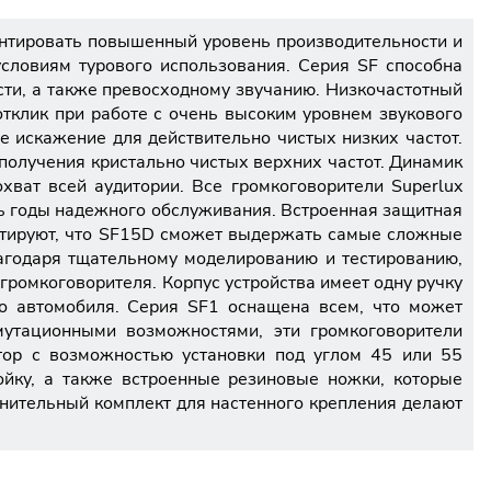
рантировать повышенный уровень производительности и
словиям турового использования. Серия SF способна
ти, а также превосходному звучанию. Низкочастотный
тклик при работе с очень высоким уровнем звукового
е искажение для действительно чистых низких частот.
получения кристально чистых верхних частот. Динамик
ват всей аудитории. Все громкоговорители Superlux
ть годы надежного обслуживания. Встроенная защитная
нтируют, что SF15D сможет выдержать самые сложные
лагодаря тщательному моделированию и тестированию,
громкоговорителя. Корпус устройства имеет одну ручку
го автомобиля. Серия SF1 оснащена всем, что может
мутационными возможностями, эти громкоговорители
тор с возможностью установки под углом 45 или 55
ойку, а также встроенные резиновые ножки, которые
нительный комплект для настенного крепления делают