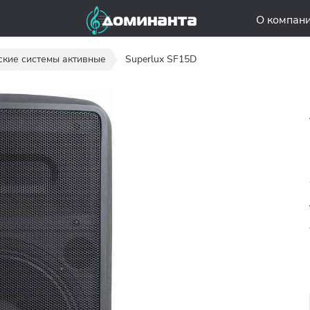
О компан
ские системы активные
Superlux SF15D