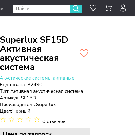
ии
Superlux SF15D
Активная
акустическая
система
Акустические системы активные
Код товара: 32490
Тип:
Активная акустическая система
Артикул: SF15D
Производитель:
Superlux
Цвет:
Черный
☆
☆
☆
☆
☆
0 отзывов
Цена
по запросу