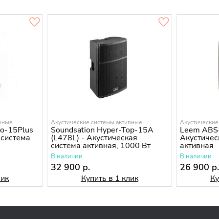
ивные
Акустические системы активные
Акустические
ro-15Plus
Soundsation Hyper-Top-15A
Leem ABS-
 система
(L478L) - Акустическая
Акустичес
система активная, 1000 Вт
активная
В наличии
В наличии
32 900 р.
26 900 р
лик
Купить в 1 клик
Ку