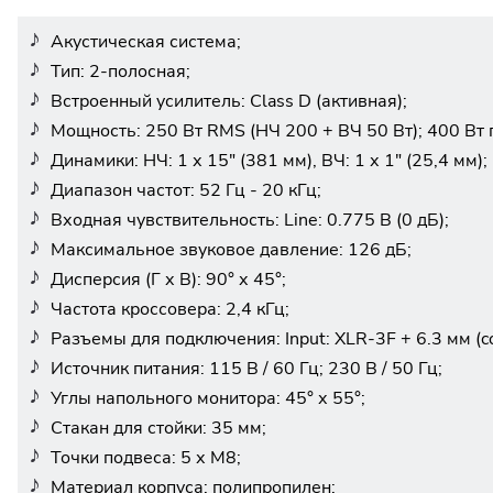
Акустическая система;
Тип: 2-полосная;
Встроенный усилитель: Class D (активная);
Мощность: 250 Вт RMS (НЧ 200 + ВЧ 50 Вт); 400 Вт п
Динамики: НЧ: 1 х 15" (381 мм), ВЧ: 1 х 1" (25,4 мм);
Диапазон частот: 52 Гц - 20 кГц;
Входная чувствительность: Line: 0.775 В (0 дБ);
Максимальное звуковое давление: 126 дБ;
Дисперсия (Г х В): 90° х 45°;
Частота кроссовера: 2,4 кГц;
Разъемы для подключения: Input: XLR-3F + 6.3 мм (c
Источник питания: 115 В / 60 Гц; 230 В / 50 Гц;
Углы напольного монитора: 45° х 55°;
Стакан для стойки: 35 мм;
Точки подвеса: 5 х M8;
Материал корпуса: полипропилен;