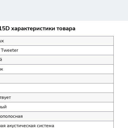
F15D характеристики товара
ux
, Tweeter
й
ик
твует
ный
ополосная
ая акустическая система