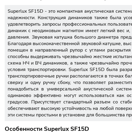
Superlux SF15D - это компактная акустическая систе
надежности. Конструкция динамиков также была усо
удовлетворить запросы профессиональных пользовате
динамик с неодимовым магнитом имеет легкий вес и,
давления. Звуковая катушка большого диаметра предл
Благодаря высококачественной звуковой катушке, выс
помещен в направленный рупор с углами раскрытия 
способны выдерживать чрезвычайно жесткие испытания
схема НЧ и ВЧ динамиков, а также чрезвычайно про
условия транспортировки. Superlux SF15D была разр
транспортировочные ручки располагаются в точках бал
сверху и одну ручку сбоку, что позволяет размест
понадобиться в универсальной акустической систе
одинаково эффективно могут использоваться как о
градусов. Присутствует стандартный разъем со ста
обеспечивают высокую устойчивость на любой поверх
эти системы простыми в установке для большинства п
Особенности Superlux SF15D