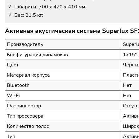
Габариты: 700 х 470 х 410 мм;
Вес: 21,5 кг;
Активная акустическая система Superlux S
Производитель
Superl
Конфигурация динамиков
1х15''
Цвет
Черны
Материал корпуса
Пласт
Bluetooth
Нет
Wi-Fi
Нет
Фазоинвертор
Отсутс
Тип кроссовера
Актив
Количество полос
Широк
Тип
Активн