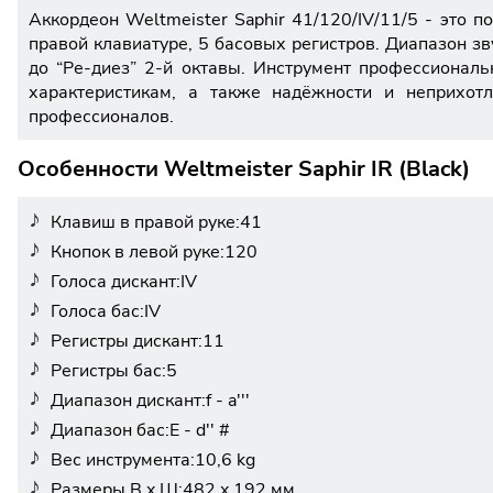
Аккордеон Weltmeister Saphir 41/120/IV/11/5 - это п
правой клавиатуре, 5 басовых регистров. Диапазон зв
до “Ре-диез” 2-й октавы. Инструмент профессиональ
характеристикам, а также надёжности и неприхот
профессионалов.
Особенности Weltmeister Saphir IR (Black)
Клавиш в правой руке:41
Кнопок в левой руке:120
Голоса дискант:IV
Голоса бас:IV
Регистры дискант:11
Регистры бас:5
Диапазон дискант:f - a'''
Диапазон бас:E - d'' #
Вес инструмента:10,6 kg
Размеры В x Ш:482 x 192 мм